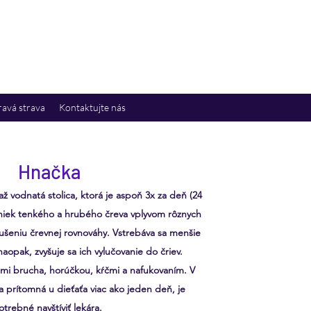
avá strava
Kontaktujte nás
Hnačka
ž vodnatá stolica, ktorá je aspoň 3x za deň (24
niek tenkého a hrubého čreva vplyvom rôznych
ušeniu črevnej rovnováhy. Vstrebáva sa menšie
aopak, zvyšuje sa ich vylučovanie do čriev.
mi brucha, horúčkou, kŕčmi a nafukovaním. V
a prítomná u dieťaťa viac ako jeden deň, je
otrebné navštíviť lekára.