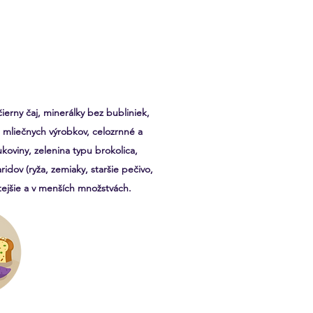
erny čaj, minerálky bez bubliniek,
 mliečnych výrobkov, celozrnné a
ukoviny, zelenina typu brokolica,
idov (ryža, zemiaky, staršie pečivo,
tejšie a v menších množstvách.