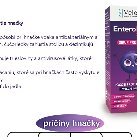
utie hnačky
pôsobí pri hnačke vďaka antibakteriálnym a
 čučoriedky zahustia stolicu a dezinfikujú
uje triesloviny a antivírusové látky, ktoré
ácaniu, ktoré sa pri hnačkách často vyskytuje
ty
 do jedla