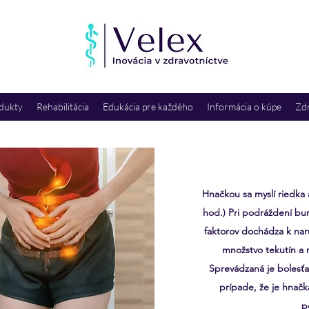
dukty
Rehabilitácia
Edukácia pre každého
Informácia o kúpe
Zdr
Hnačkou sa myslí riedka a
hod.) Pri podráždení bu
faktorov dochádza k nar
množstvo tekutín a n
Sprevádzaná je bolesťa
prípade, že je hnačk
p