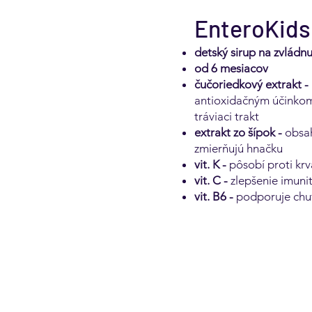
EnteroKids
detský sirup na zvládn
od 6 mesiacov
čučoriedkový extrakt -
antioxidačným účinkom,
tráviaci trakt
extrakt zo šípok -
obsah
zmierňujú hnačku
vit. K -
pôsobí proti krv
vit. C -
zlepšenie imuni
vit. B6 -
podporuje chuť