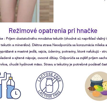
Režimové opatrenia pri hnačke
e : Príjem dostatočného množstva tekutín (vhodné sú napríklad vlažný či
tekutín a minerálov). Diétna strava Neodporúča sa konzumácia mlieka a
vyprážané a mastné jedlá, vajcia, údeniny, potraviny, ktoré nafukujú - str
 sladené a sýtené nápoje, ovocné džúsy. Odporúča sa zvýšiť príjem sachar
mrkva, chudé hydinové mäso. Stravu a tekutiny je potrebné podávať čas