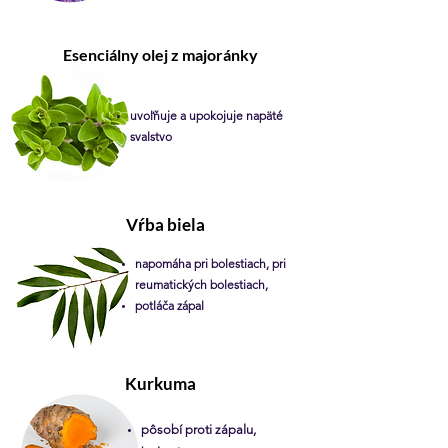
Esenciálny olej z majoránky
uvoľňuje a upokojuje napäté
svalstvo
Vŕba biela
napomáha pri bolestiach, pri
reumatických bolestiach,
potláča zápal
Kurkuma
pôsobí proti zápalu,