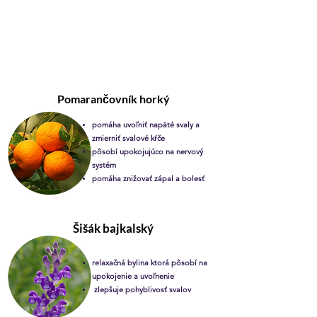
Pomarančovník horký
pomáha uvoľniť napäté svaly a
zmierniť svalové kŕče
pôsobí upokojujúco na nervový
systém
pomáha znižovať zápal a bolesť
Šišák bajkalský
relaxačná bylina ktorá pôsobí na
upokojenie a uvoľnenie
zlepšuje pohyblivosť svalov