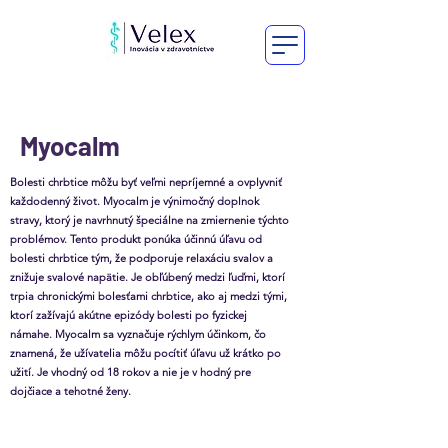
Myocalm
Bolesti chrbtice môžu byť veľmi nepríjemné a ovplyvniť
každodenný život. Myocalm je výnimočný doplnok
stravy, ktorý je navrhnutý špeciálne na zmiernenie týchto
problémov. Tento produkt ponúka účinnú úľavu od
bolesti chrbtice tým, že podporuje relaxáciu svalov a
znižuje svalové napätie. Je obľúbený medzi ľuďmi, ktorí
trpia chronickými bolesťami chrbtice, ako aj medzi tými,
ktorí zažívajú akútne epizódy bolesti po fyzickej
námahe. Myocalm sa vyznačuje rýchlym účinkom, čo
znamená, že užívatelia môžu pocítiť úľavu už krátko po
užití. Je vhodný od 18 rokov a nie je v hodný pre
dojčiace a tehotné ženy.