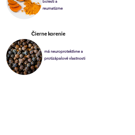
bolesti a
reumatizme
Čierne korenie
má neuroprotektívne a
protizápalové vlastnosti
Vápnik
pomáha pri svalových
kŕčoch